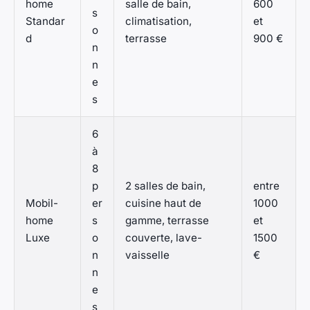
home
salle de bain,
600
s
Standar
climatisation,
et
o
d
terrasse
900 €
n
n
e
s
6
à
8
p
2 salles de bain,
entre
Mobil-
er
cuisine haut de
1000
home
s
gamme, terrasse
et
Luxe
o
couverte, lave-
1500
n
vaisselle
€
n
e
s