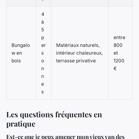
4
à
5
p
entre
Bungalo
er
Matériaux naturels,
800
w en
s
intérieur chaleureux,
et
bois
o
terrasse privative
1200
n
€
n
e
s
Les questions fréquentes en
pratique
Est-ce que je peux amener mon vieux van des