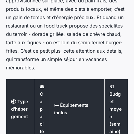
approvisionnée sur place, avec du pain frais, des
produits locaux, et même des plats à emporter, c’est
un gain de temps et d’énergie précieux. Et quand un
restaurant ou un food truck propose des spécialités
du terroir - dorade grillée, salade de chèvre chaud,
tarte aux figues - on est loin du sempiternel burger-
frites. C’est ce petit plus, cette attention aux détails,
qui transforme un simple séjour en vacances
mémorables.
👥
💶
C
Budg
📦 Type
a
et
🛏️ Équipements
d’héber
p
moye
inclus
gement
a
n
ci
(sem
té
aine)