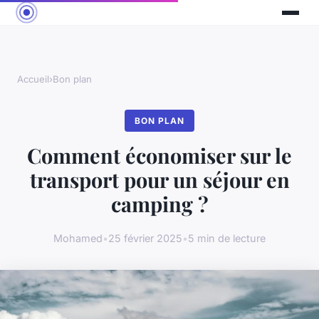
Accueil
›
Bon plan
BON PLAN
Comment économiser sur le
transport pour un séjour en
camping ?
Mohamed
•
25 février 2025
•
5 min de lecture